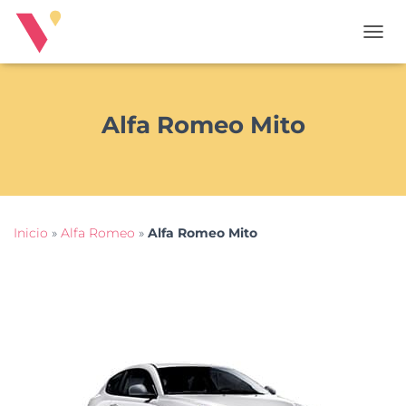
T
O
G
G
L
Alfa Romeo Mito
E
N
A
V
I
G
Inicio
»
Alfa Romeo
»
Alfa Romeo Mito
A
T
I
O
N