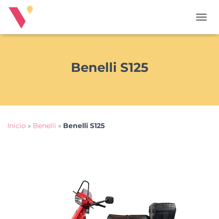
T
O
G
G
L
Benelli S125
E
N
A
V
I
G
Inicio
»
Benelli
»
Benelli S125
A
T
I
O
N