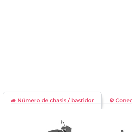
🚙 Número de chasis / bastidor
⚙️ Cone