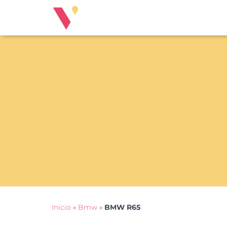
Inicio
»
Bmw
»
BMW R65