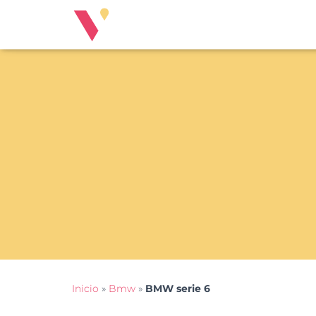
Inicio
»
Bmw
»
BMW serie 6