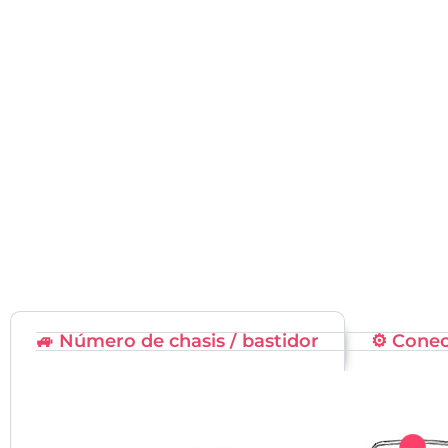
🚙 Número de chasis / bastidor
⚙️ Cone