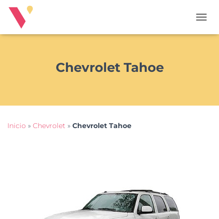
T
O
G
G
L
Chevrolet Tahoe
E
N
A
V
I
G
Inicio
»
Chevrolet
»
Chevrolet Tahoe
A
T
I
O
N