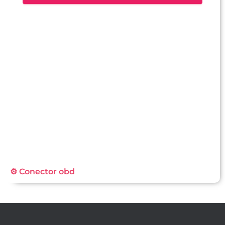
⚙️ Conector obd