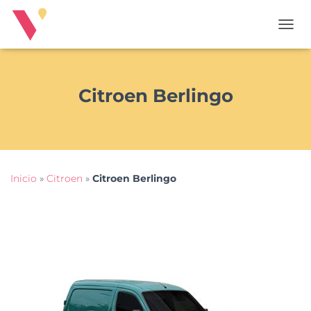
T
O
G
G
L
Citroen Berlingo
E
N
A
V
I
G
Inicio
»
Citroen
»
Citroen Berlingo
A
T
I
O
N