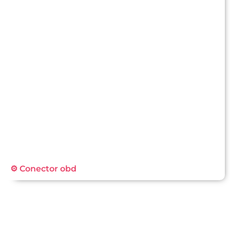
⚙️ Conector obd