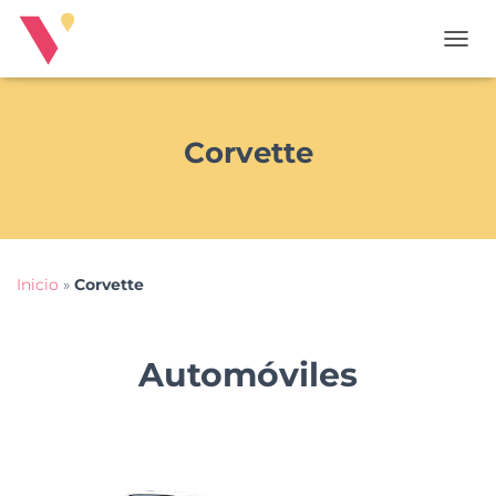
T
O
G
G
L
Corvette
E
N
A
V
I
G
Inicio
»
Corvette
A
T
I
O
Automóviles
N