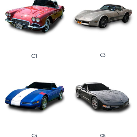
C3
C1
C4
C5