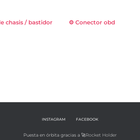
 chasis / bastidor
⚙️ Conector obd
INSTAGRAM
FACEBOOK
Puesta en órbita gracias a 🚀
Rocket Holder