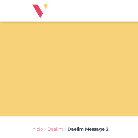
Inicio
»
Daelim
»
Daelim Message 2