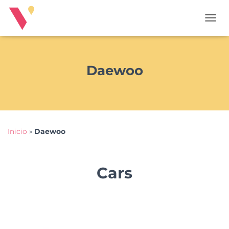
T
O
G
G
L
Daewoo
E
N
A
V
I
G
Inicio
»
Daewoo
A
T
I
O
Cars
N