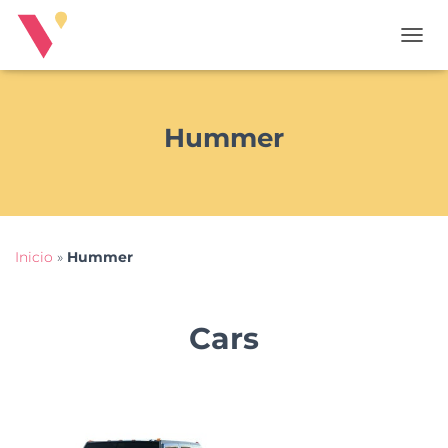
T
O
G
G
L
Hummer
E
N
A
V
I
G
Inicio
»
Hummer
A
T
I
O
Cars
N