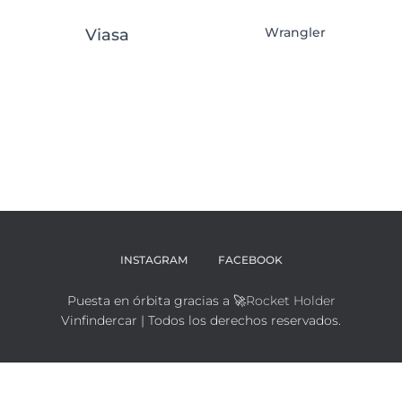
Wrangler
Viasa
INSTAGRAM
FACEBOOK
Puesta en órbita gracias a 🚀
Rocket Holder
Vinfindercar | Todos los derechos reservados.
Español
(
Spanish
)
English