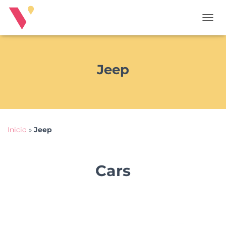
T
O
G
G
L
Jeep
E
N
A
V
I
G
Inicio
»
Jeep
A
T
I
O
Cars
N