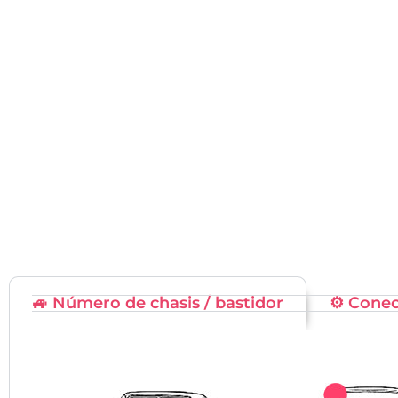
🚙 Número de chasis / bastidor
⚙️ Cone