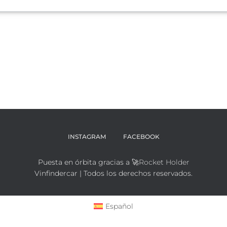
INSTAGRAM
FACEBOOK
Puesta en órbita gracias a 🚀
Rocket Holder
Vinfindercar | Todos los derechos reservados.
Español