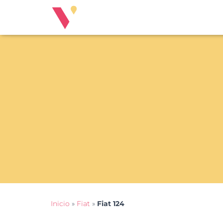
Inicio
»
Fiat
»
Fiat 124