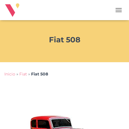
T
O
G
G
L
Fiat 508
E
N
A
V
I
G
Inicio
»
Fiat
»
Fiat 508
A
T
I
O
N