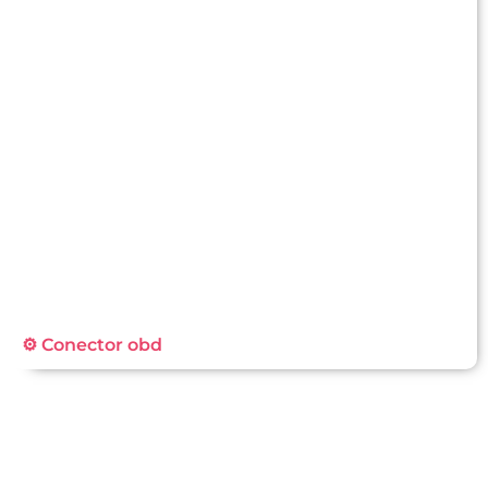
⚙️ Conector obd