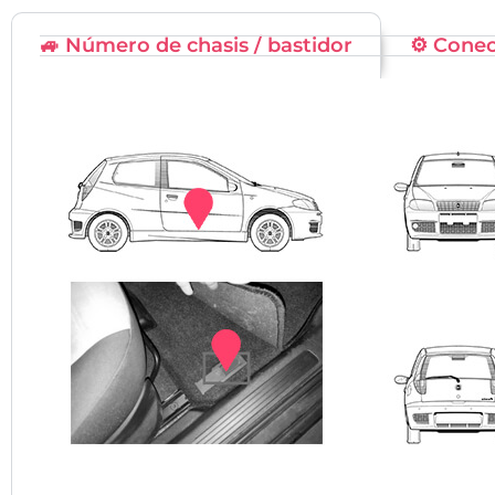
🚙 Número de chasis / bastidor
⚙️ Cone