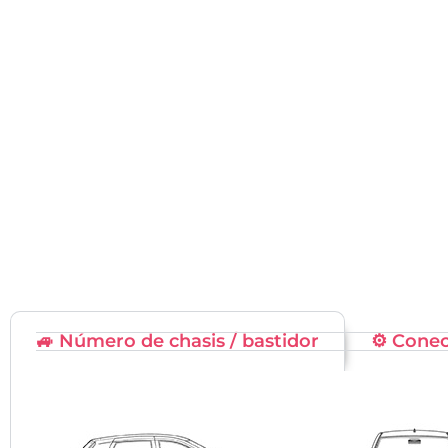
🚙 Número de chasis / bastidor
⚙️ Cone