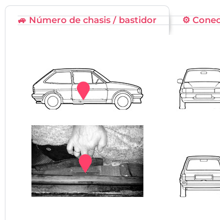
🚙 Número de chasis / bastidor
⚙️ Cone