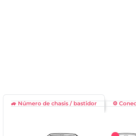
🚙 Número de chasis / bastidor
⚙️ Cone