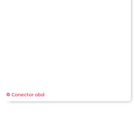
⚙️ Conector obd