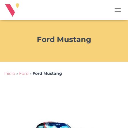
T
O
G
G
L
Ford Mustang
E
N
A
V
I
G
Inicio
»
Ford
»
Ford Mustang
A
T
I
O
N