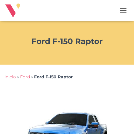
T
O
G
G
L
Ford F-150 Raptor
E
N
A
V
I
G
Inicio
»
Ford
»
Ford F-150 Raptor
A
T
I
O
N