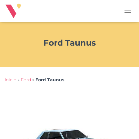
T
O
G
G
L
Ford Taunus
E
N
A
V
I
G
Inicio
»
Ford
»
Ford Taunus
A
T
I
O
N