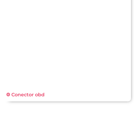
⚙️ Conector obd