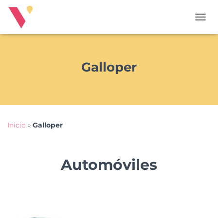
T
O
G
G
L
Galloper
E
N
A
V
I
G
Inicio
»
Galloper
A
T
I
O
Automóviles
N