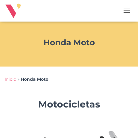
T
O
G
G
L
Honda Moto
E
N
A
V
I
G
Inicio
»
Honda Moto
A
T
I
O
Motocicletas
N