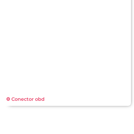
⚙️ Conector obd