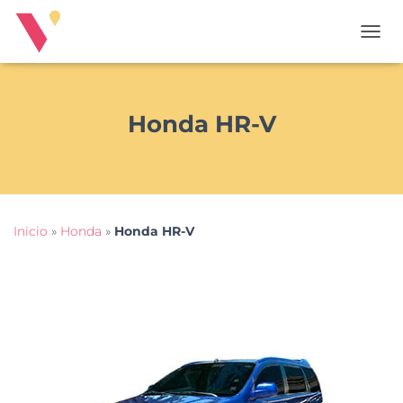
T
O
G
G
L
Honda HR-V
E
N
A
V
I
G
Inicio
»
Honda
»
Honda HR-V
A
T
I
O
N