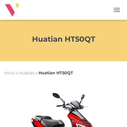
T
O
G
G
L
Huatian HT50QT
E
N
A
V
I
G
Inicio
»
Huatian
»
Huatian HT50QT
A
T
I
O
N