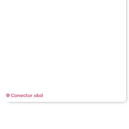
⚙️ Conector obd