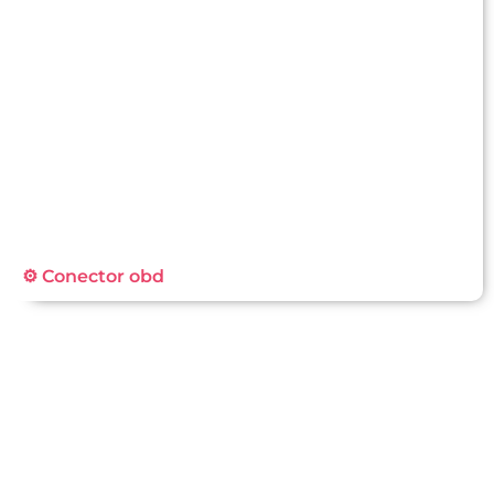
⚙️ Conector obd