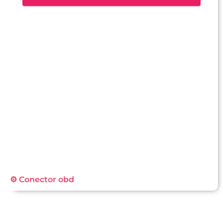
⚙️ Conector obd