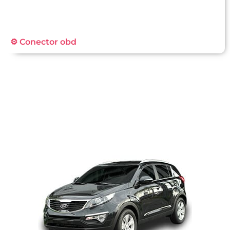
⚙️ Conector obd