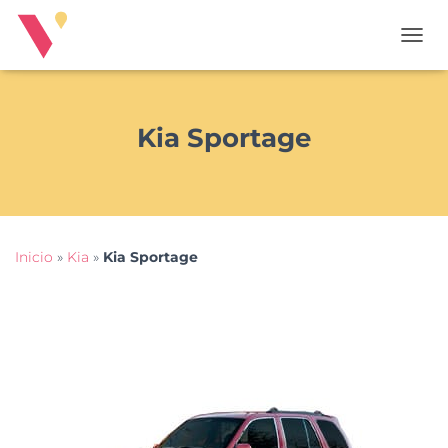
T
O
G
G
L
Kia Sportage
E
N
A
V
I
G
Inicio
»
Kia
»
Kia Sportage
A
T
I
O
N