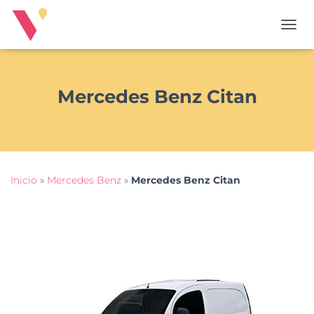
T
O
G
G
L
Mercedes Benz Citan
E
N
A
V
I
G
Inicio
»
Mercedes Benz
»
Mercedes Benz Citan
A
T
I
O
N