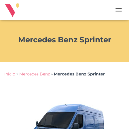
T
O
G
G
L
Mercedes Benz Sprinter
E
N
A
V
I
G
Inicio
»
Mercedes Benz
»
Mercedes Benz Sprinter
A
T
I
O
N