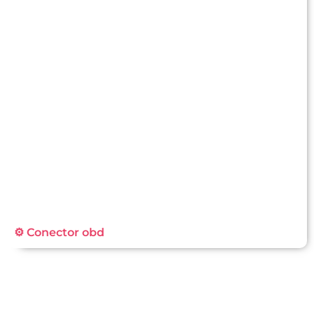
⚙️ Conector obd