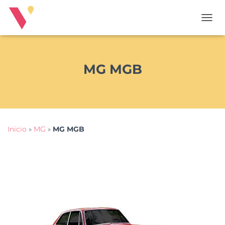
T
O
G
G
L
MG MGB
E
N
A
V
I
G
Inicio
»
MG
»
MG MGB
A
T
I
O
N