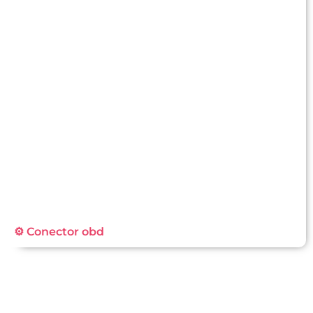
⚙️ Conector obd