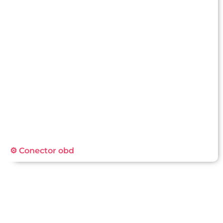
⚙️ Conector obd