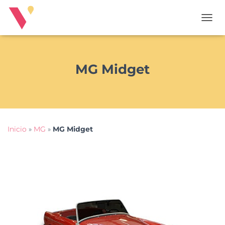
T
O
G
G
L
MG Midget
E
N
A
V
I
G
Inicio
»
MG
»
MG Midget
A
T
I
O
N