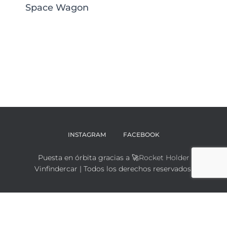
Space Wagon
INSTAGRAM
FACEBOOK
Puesta en órbita gracias a 🚀
Rocket Holder
Vinfindercar | Todos los derechos reservados.
Español
English
(
Inglés
)