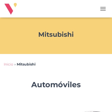
T
O
G
G
L
Mitsubishi
E
N
A
V
I
G
Inicio
»
Mitsubishi
A
T
I
O
Automóviles
N