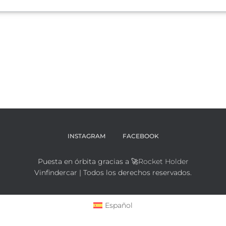
INSTAGRAM
FACEBOOK
Puesta en órbita gracias a 🚀
Rocket Holder
Vinfindercar | Todos los derechos reservados.
Español