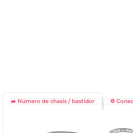
🚙 Número de chasis / bastidor
⚙️ Cone