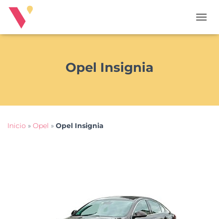
T
O
G
G
L
Opel Insignia
E
N
A
V
I
G
Inicio
»
Opel
»
Opel Insignia
A
T
I
O
N