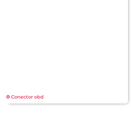
⚙️ Conector obd