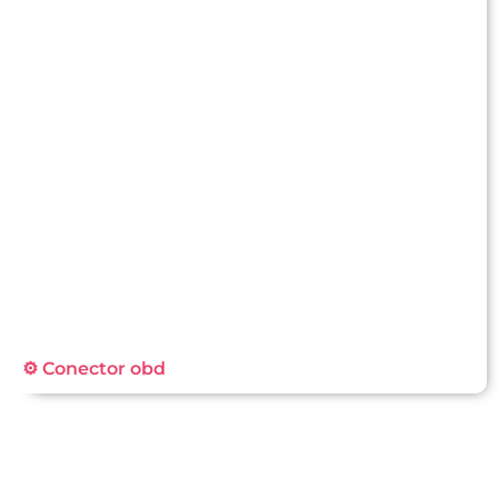
⚙️ Conector obd