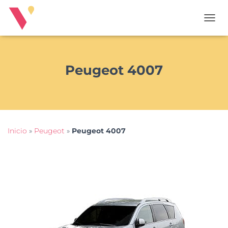
T
O
G
G
L
Peugeot 4007
E
N
A
V
I
G
Inicio
»
Peugeot
»
Peugeot 4007
A
T
I
O
N