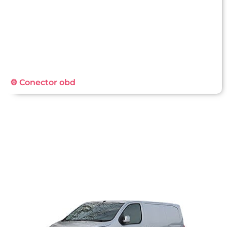
⚙️ Conector obd