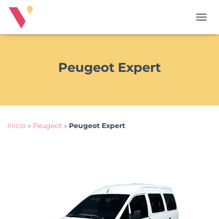
T
O
G
G
L
Peugeot Expert
E
N
A
V
I
G
Inicio
»
Peugeot
»
Peugeot Expert
A
T
I
O
N