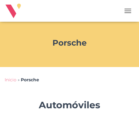
T
O
G
G
L
Porsche
E
N
A
V
I
G
Inicio
»
Porsche
A
T
I
O
Automóviles
N