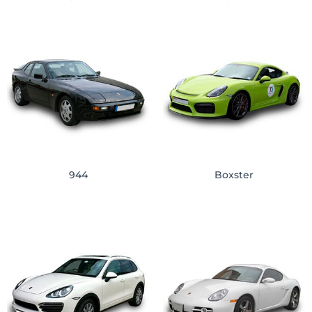
944
Boxster