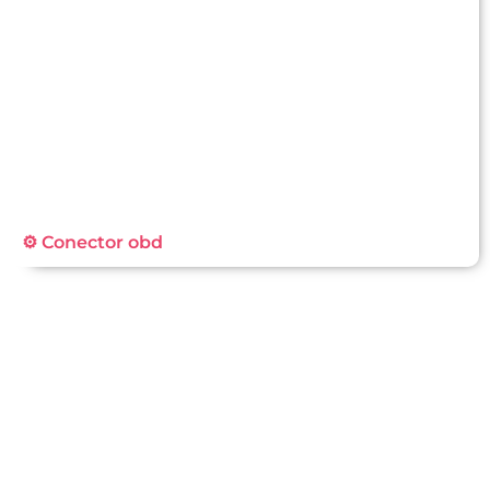
⚙️ Conector obd