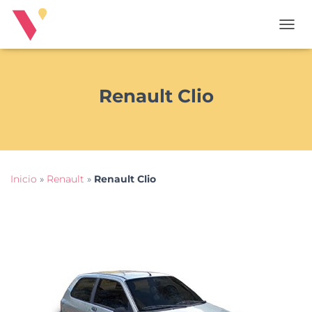
T
O
G
G
L
Renault Clio
E
N
A
V
I
G
Inicio
»
Renault
»
Renault Clio
A
T
I
O
N