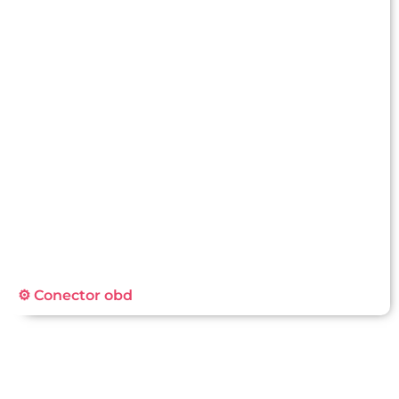
⚙️ Conector obd