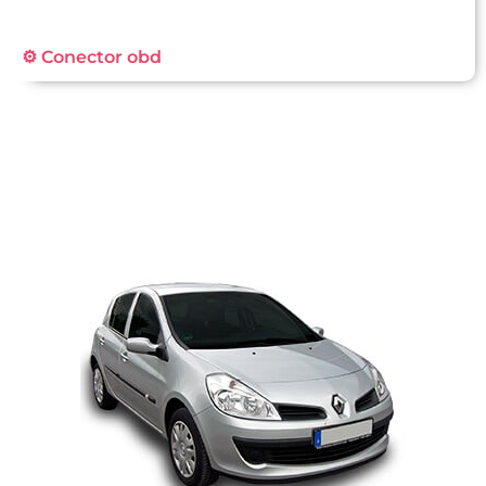
⚙️ Conector obd