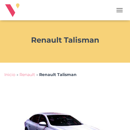
T
O
G
G
L
Renault Talisman
E
N
A
V
I
G
Inicio
»
Renault
»
Renault Talisman
A
T
I
O
N