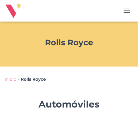
T
O
G
G
L
Rolls Royce
E
N
A
V
I
G
Inicio
»
Rolls Royce
A
T
I
O
Automóviles
N