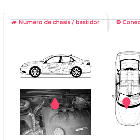
🚙 Número de chasis / bastidor
⚙️ Cone