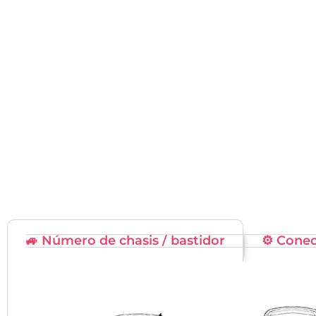
🚙 Número de chasis / bastidor
⚙️ Cone