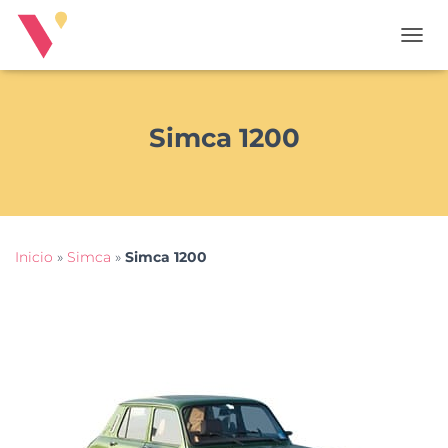
T
O
G
G
L
Simca 1200
E
N
A
V
I
G
Inicio
»
Simca
»
Simca 1200
A
T
I
O
N