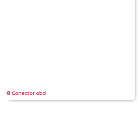
⚙️ Conector obd