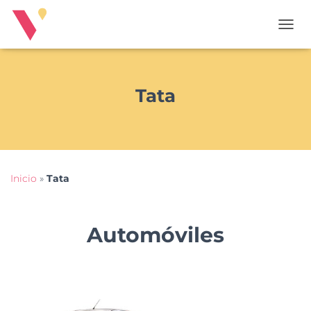
T
O
G
G
L
Tata
E
N
A
V
I
G
Inicio
»
Tata
A
T
I
O
Automóviles
N