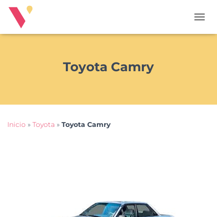
T
O
G
G
L
Toyota Camry
E
N
A
V
I
G
Inicio
»
Toyota
»
Toyota Camry
A
T
I
O
N