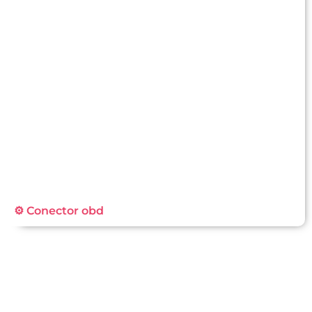
⚙️ Conector obd