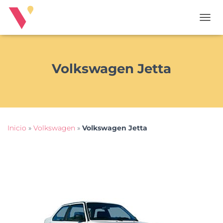
T
O
G
G
L
Volkswagen Jetta
E
N
A
V
I
G
Inicio
»
Volkswagen
»
Volkswagen Jetta
A
T
I
O
N