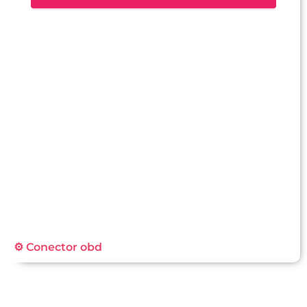
⚙️ Conector obd