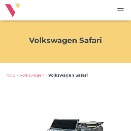
T
O
G
G
L
Volkswagen Safari
E
N
A
V
I
G
Inicio
»
Volkswagen
»
Volkswagen Safari
A
T
I
O
N