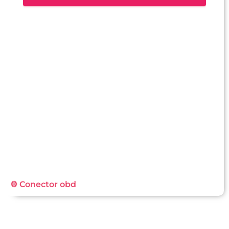
⚙️ Conector obd