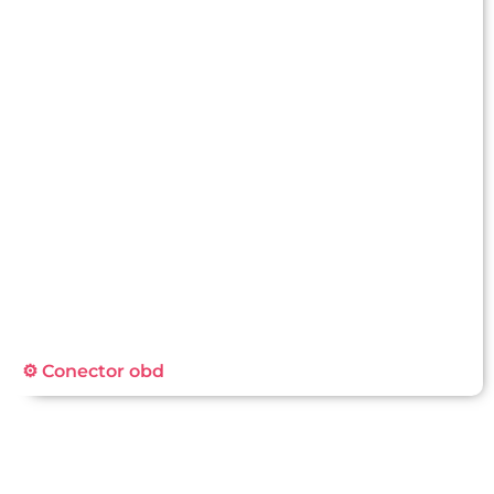
⚙️ Conector obd