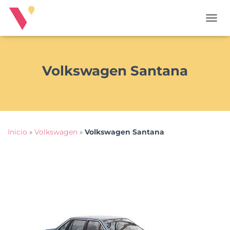
T
O
G
G
L
Volkswagen Santana
E
N
A
V
I
G
Inicio
»
Volkswagen
»
Volkswagen Santana
A
T
I
O
N