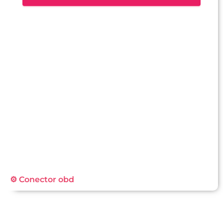
⚙️ Conector obd