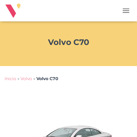
T
O
G
G
L
Volvo C70
E
N
A
V
I
G
Inicio
»
Volvo
»
Volvo C70
A
T
I
O
N