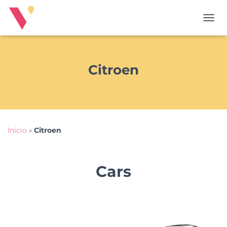
T
O
G
G
L
Citroen
E
N
A
V
I
G
Inicio
»
Citroen
A
T
I
O
Cars
N