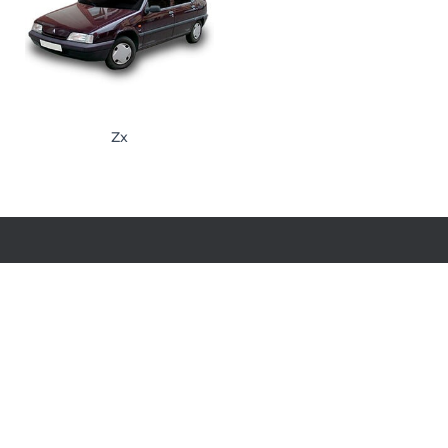
Zx
INSTAGRAM
FACEBOOK
Puesta en órbita gracias a 🚀
Rocket Holder
Vinfindercar | Todos los derechos reservados.
Español
(
Spanish
)
English