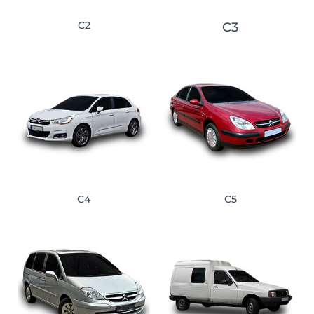
C2
C3
C4
C5