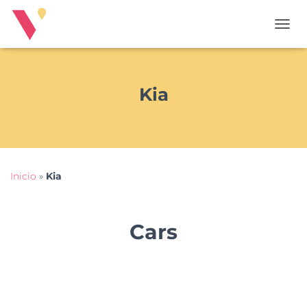
T
O
G
G
L
Kia
E
N
A
V
I
G
Inicio
»
Kia
A
T
I
O
Cars
N