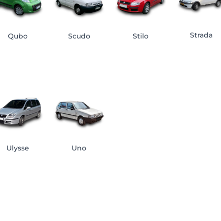
Strada
Qubo
Scudo
Stilo
Ulysse
Uno